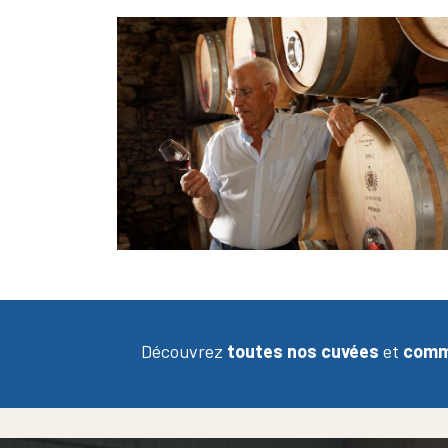
Découvrez
toutes nos cuvées
et
comma