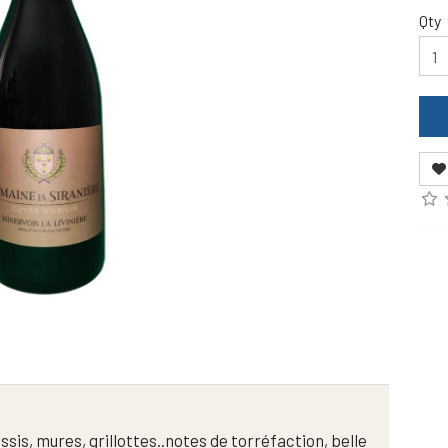
Qty
sis, mures, grillottes..notes de torréfaction, belle