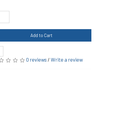
Add to Cart
0 reviews
/
Write a review