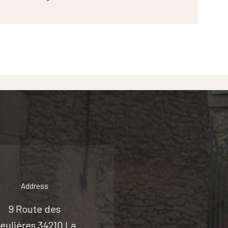
Address
9 Route des
eulières 34210 La