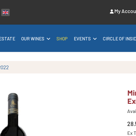
My Accou
ect your language
ESTATE
OUR WINES
SHOP
EVENTS
CIRCLE OF INSI
2022
Mi
Ex
Avai
28
Ex 