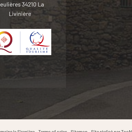
eulières 34210 La
Livinière
aine la Siranière -
Terms of sales
-
Sitemap
- Site réalisé par
TooN