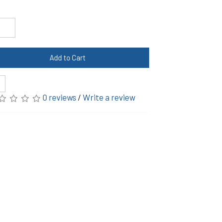
Add to Cart
0 reviews
/
Write a review