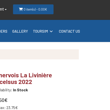
nt
0 item(s) - 0.00€
DERS
GALLERY
TOURSIM
CONTACT US
nervois La Livinière
celsus 2022
lability:
In Stock
.50€
Tax: 23.75€